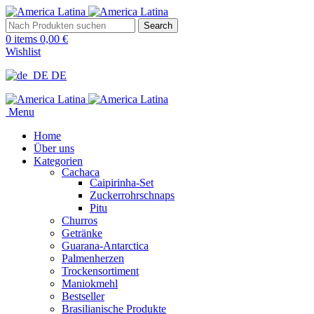
Search
0
items
0,00
€
Wishlist
DE
Menu
Home
Über uns
Kategorien
Cachaca
Caipirinha-Set
Zuckerrohrschnaps
Pitu
Churros
Getränke
Guarana-Antarctica
Palmenherzen
Trockensortiment
Maniokmehl
Bestseller
Brasilianische Produkte