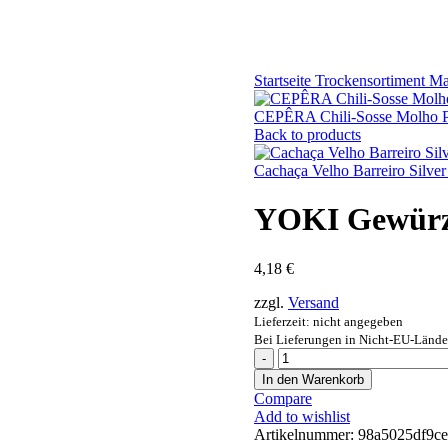
Startseite
Trockensortiment
Ma
CEPÊRA Chili-Sosse Molho 
Back to products
Cachaça Velho Barreiro Silver
YOKI Gewürzt
4,18
€
zzgl.
Versand
Lieferzeit: nicht angegeben
Bei Lieferungen in Nicht-EU-Länder
YOKI
Gewürztes
In den Warenkorb
Maniokmehl
Compare
-
Add to wishlist
500
Artikelnummer:
98a5025df9c
g