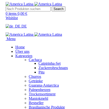
Search
0
items
0,00
€
Wishlist
DE
Menu
Home
Über uns
Kategorien
Cachaca
Caipirinha-Set
Zuckerrohrschnaps
Pitu
Churros
Getränke
Guarana-Antarctica
Palmenherzen
Trockensortiment
Maniokmehl
Bestseller
Brasilianische Produkte