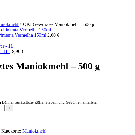
niokmehl
YOKI Gewürztes Maniokmehl – 500 g
Pimenta Vermelha 150ml
2,00
€
 - 1L
18,99
€
es Maniokmehl – 500 g
 können zusätzliche Zölle, Steuern und Gebühren anfallen.
e
Kategorie:
Maniokmehl