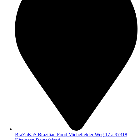
BraZuKaS Brazilian Food Michelfelder Weg 17 a 97318