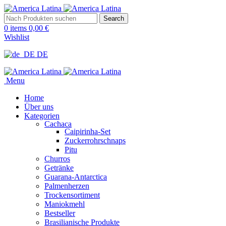
Search
0
items
0,00
€
Wishlist
DE
Menu
Home
Über uns
Kategorien
Cachaca
Caipirinha-Set
Zuckerrohrschnaps
Pitu
Churros
Getränke
Guarana-Antarctica
Palmenherzen
Trockensortiment
Maniokmehl
Bestseller
Brasilianische Produkte