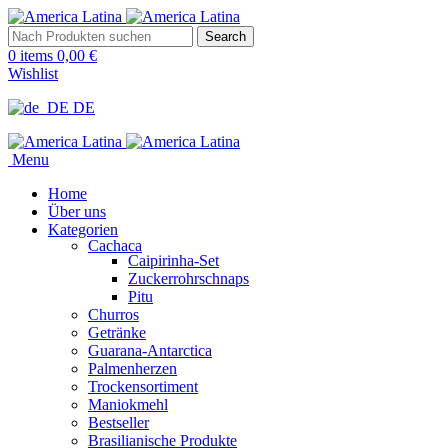
Search
0
items
0,00
€
Wishlist
DE
Menu
Home
Über uns
Kategorien
Cachaca
Caipirinha-Set
Zuckerrohrschnaps
Pitu
Churros
Getränke
Guarana-Antarctica
Palmenherzen
Trockensortiment
Maniokmehl
Bestseller
Brasilianische Produkte